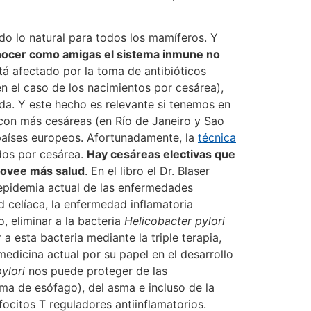
sido lo natural para todos los mamíferos. Y
onocer como amigas el sistema inmune no
está afectado por la toma de antibióticos
en el caso de los nacimientos por cesárea),
da. Y este hecho es relevante si tenemos en
 con más cesáreas (en Río de Janeiro y Sao
 países europeos. Afortunadamente, la
técnica
idos por cesárea.
Hay cesáreas electivas que
provee más salud
. En el libro el Dr. Blaser
 epidemia actual de las enfermedades
 celíaca, la enfermedad inflamatoria
, eliminar a la bacteria
Helicobacter pylori
 esta bacteria mediante la triple terapia,
medicina actual por su papel en el desarrollo
pylori
nos puede proteger de las
a de esófago), del asma e incluso de la
nfocitos T reguladores antiinflamatorios.