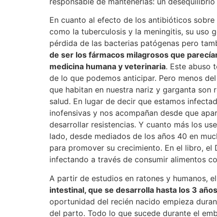
responsable de mantenerlas: un desequilibrio
En cuanto al efecto de los antibióticos sobr
como la tuberculosis y la meningitis, su uso g
pérdida de las bacterias patógenas pero tam
de ser los fármacos milagrosos que parecían
medicina humana y veterinaria
. Este abuso 
de lo que podemos anticipar. Pero menos del 2
que habitan en nuestra nariz y garganta son 
salud. En lugar de decir que estamos infecta
inofensivas y nos acompañan desde que apare
desarrollar resistencias. Y cuanto más los use
lado, desde mediados de los años 40 en mucha
para promover su crecimiento. En el libro, el 
infectando a través de consumir alimentos com
A partir de estudios en ratones y humanos, e
intestinal, que se desarrolla hasta los 3 añ
oportunidad del recién nacido empieza durant
del parto. Todo lo que sucede durante el emb