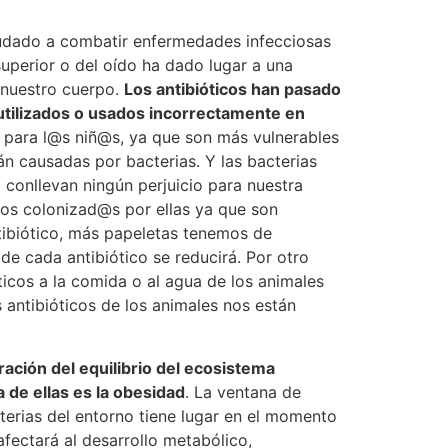
ayudado a combatir enfermedades infecciosas
 superior o del oído ha dado lugar a una
 nuestro cuerpo.
Los antibióticos han pasado
eutilizados o usados incorrectamente en
so para l@s niñ@s, ya que son más vulnerables
án causadas por bacterias. Y las bacterias
 conllevan ningún perjuicio para nuestra
mos colonizad@s por ellas ya que son
tibiótico, más papeletas tenemos de
 de cada antibiótico se reducirá. Por otro
icos a la comida o al agua de los animales
s antibióticos de los animales nos están
eración del equilibrio del ecosistema
 de ellas es la obesidad
. La ventana de
terias del entorno tiene lugar en el momento
fectará al desarrollo metabólico,