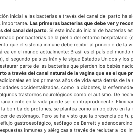
ión inicial a las bacterias a través del canal del parto ha 
s importante.
Las primeras bacterias que debe ver y rec
s del canal del parto
. Si este inóculo inicial de bacterias 
rmado por bacterias de la piel o del entorno hospitalario (
o que el sistema inmune debe recibir al principio de la vi
sárea en el mundo actualmente: Brasil es el país del mundo
, el segundo país es Irán y le sigue Estados Unidos y los
estaurar parte de las bacterias que pierden los bebés nac
to a través del canal natural de la vagina que es el que 
adicionales en los primeros años de vida está detrás de la
ciedades occidentalizadas, como la diabetes, la enfermedad
 y algunos trastornos neurológicos como el autismo. De hecho
anamente en la vida puede ser contraproducente. Eliminar a
e la bomba de protones, se plantea como un objetivo en la 
áncer de estómago. Pero se ha visto que la presencia de
H. 
flujo gastroesofágico, esófago de Barrett y adenocarcinom
respuestas inmunes y alérgicas a través de reclutar a los li