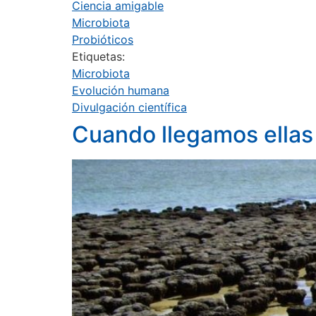
Ciencia amigable
Microbiota
Probióticos
Etiquetas:
Microbiota
Evolución humana
Divulgación científica
Cuando llegamos ellas