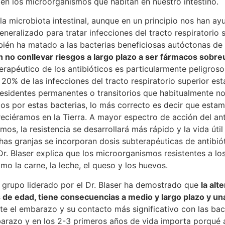
 en los microorganismos que habitan en nuestro intestino.
e la microbiota intestinal, aunque en un principio nos han 
eneralizado para tratar infecciones del tracto respiratorio
bién ha matado a las bacterias beneficiosas autóctonas de
 no conllevar riesgos a largo plazo a ser fármacos sobr
terapéutico de los antibióticos es particularmente peligro
0% de las infecciones del tracto respiratorio superior est
residentes permanentes o transitorios que habitualmente no
dos por estas bacterias, lo más correcto es decir que esta
ciéramos en la Tierra. A mayor espectro de acción del an
mos, la resistencia se desarrollará más rápido y la vida útil
s granjas se incorporan dosis subterapéuticas de antibiót
Dr. Blaser explica que los microorganismos resistentes a lo
o la carne, la leche, el queso y los huevos.
l grupo liderado por el Dr. Blaser ha demostrado que
la alt
os de edad, tiene consecuencias a medio y largo plazo y una
e el embarazo y su contacto más significativo con las bac
arazo y en los 2-3 primeros años de vida importa porqué a