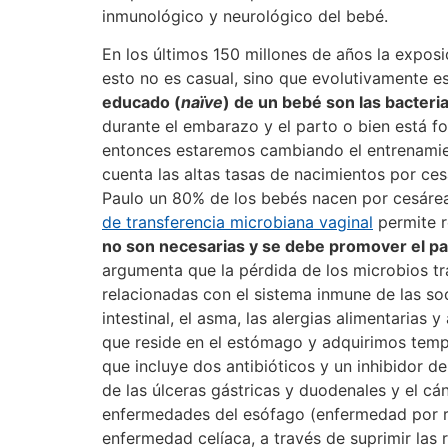
inmunológico y neurológico del bebé.
En los últimos 150 millones de años la exposic
esto no es casual, sino que evolutivamente e
educado (
naïve
) de un bebé son las bacteria
durante el embarazo y el parto o bien está fo
entonces estaremos cambiando el entrenamient
cuenta las altas tasas de nacimientos por ce
Paulo un 80% de los bebés nacen por cesárea)
de transferencia microbiana vaginal
permite r
no son necesarias y se debe promover el par
argumenta que la pérdida de los microbios tr
relacionadas con el sistema inmune de las so
intestinal, el asma, las alergias alimentarias
que reside en el estómago y adquirimos tempr
que incluye dos antibióticos y un inhibidor d
de las úlceras gástricas y duodenales y el c
enfermedades del esófago (enfermedad por re
enfermedad celíaca, a través de suprimir las 