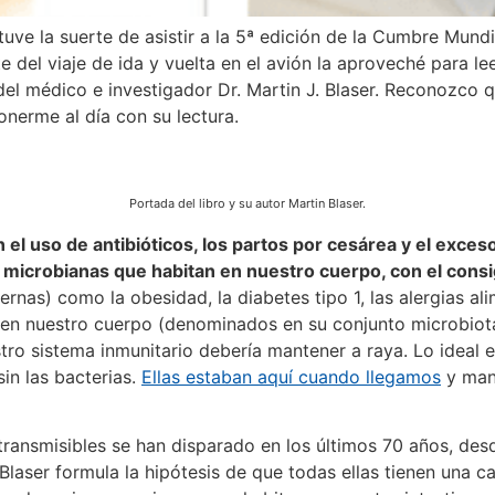
ve la suerte de asistir a la 5ª edición de la Cumbre Mundia
 del viaje de ida y vuelta en el avión la aproveché para lee
el médico e investigador Dr. Martin J. Blaser. Reconozco 
onerme al día con su lectura.
Portada del libro y su autor Martin Blaser.
 el uso de antibióticos, los partos por cesárea y el exces
 microbianas que habitan en nuestro cuerpo, con el con
ernas) como la obesidad, la diabetes tipo 1, las alergias al
 en nuestro cuerpo (denominados en su conjunto microbio
ro sistema inmunitario debería mantener a raya. Lo ideal e
n las bacterias.
Ellas estaban aquí cuando llegamos
y man
ansmisibles se han disparado en los últimos 70 años, des
 Blaser formula la hipótesis de que todas ellas tienen una