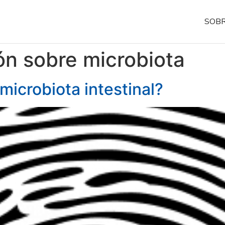
SOBR
n sobre microbiota
microbiota intestinal?