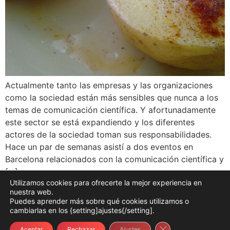
Actualmente tanto las empresas y las organizaciones
como la sociedad están más sensibles que nunca a los
temas de comunicación científica. Y afortunadamente
este sector se está expandiendo y los diferentes
actores de la sociedad toman sus responsabilidades.
Hace un par de semanas asistí a dos eventos en
Barcelona relacionados con la comunicación científica y
[…]
Utilizamos cookies para ofrecerte la mejor experiencia en
nuestra web.
Puedes aprender más sobre qué cookies utilizamos o
COOKIES
PRIVACIDAD
AVISO LEGAL
CONDICIONES
cambiarlas en los {setting]ajustes{/setting].
TESTIMONIOS
Copyright Andreu Prados. Todos los derechos reservados
Cerrar el banner d
Aceptar
Rechazar
Ajustes