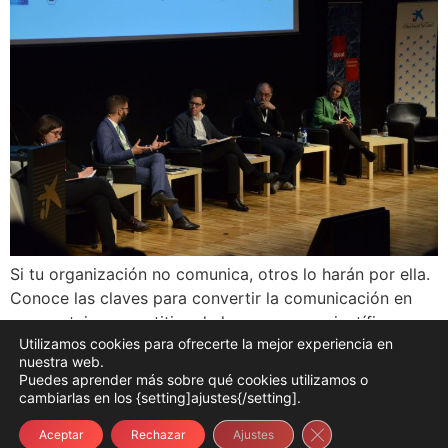
Si tu organización no comunica, otros lo harán por ella.
Conoce las claves para convertir la comunicación en
una ventaja competitiva de las empresas científicas.
Utilizamos cookies para ofrecerte la mejor experiencia en
nuestra web.
Puedes aprender más sobre qué cookies utilizamos o
COOKIES
PRIVACIDAD
AVISO LEGAL
CONDICIONES
cambiarlas en los {setting]ajustes{/setting].
TESTIMONIOS
Copyright Andreu Prados. Todos los derechos reservados
Cerrar el banner d
Aceptar
Rechazar
Ajustes