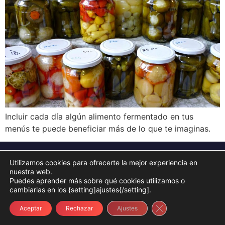
Incluir cada día algún alimento fermentado en tus
menús te puede beneficiar más de lo que te imaginas.
COOKIES
PRIVACIDAD
AVISO LEGAL
CONDICIONES
Utilizamos cookies para ofrecerte la mejor experiencia en
TESTIMONIOS
nuestra web.
Puedes aprender más sobre qué cookies utilizamos o
Copyright Andreu Prados. Todos los derechos reservados
cambiarlas en los {setting]ajustes{/setting].
Cerrar el banner d
Aceptar
Rechazar
Ajustes